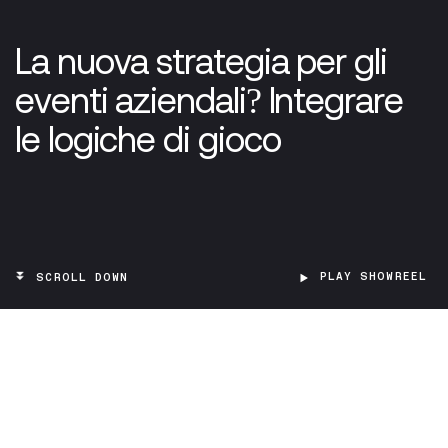
La nuova strategia per gli
eventi aziendali? Integrare
le logiche di gioco
PLAY SHOWREEL
SCROLL DOWN
Negli ultimi anni l’evento aziendale ha vissuto una
trasformazione profonda. Da momento prettamente
informativo o celebrativo, spesso vissuto con passività
dalla platea, sta diventando sempre più un’esperienza