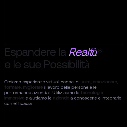
Espandere la
Realtà
*
e le sue Possibilità
Creiamo esperienze virtuali capaci di
unire,
emozionare,
formare,
migliorare
il lavoro delle persone e le
performance aziendali. Utilizziamo le
tecnologie
immersive
e aiutiamo le
aziende
a conoscerle e integrarle
con efficacia.