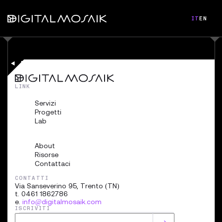
IT
EN
BACK
LINK
Servizi
Progetti
Lab
About
Risorse
Contattaci
CONTATTI
Via Sanseverino 95, Trento (TN)
t. 0461 1862786
e.
info@digitalmosaik.com
ISCRIVITI