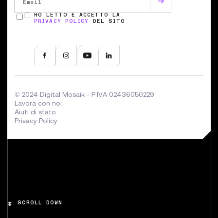
HO LETTO E ACCETTO LA
PRIVACY POLICY
DEL SITO
© 2024 Digital Mosaik - P.IVA 02436050229
Lavora con noi
Aiuti di stato
Privacy Policy
SCROLL DOWN