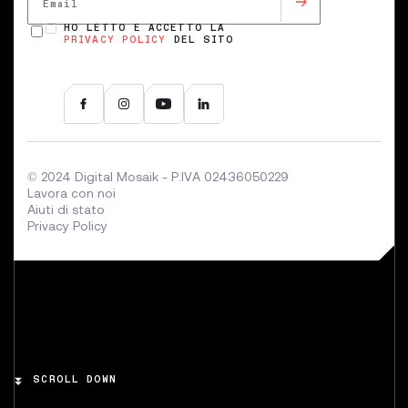
HO LETTO E ACCETTO LA
PRIVACY POLICY
DEL SITO
© 2024 Digital Mosaik - P.IVA 02436050229
Lavora con noi
Aiuti di stato
Privacy Policy
SCROLL DOWN