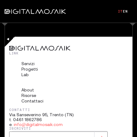
IT
EN
BACK
LINK
Servizi
Progetti
Lab
About
Risorse
Contattaci
CONTATTI
Via Sanseverino 95, Trento (TN)
t. 0461 1862786
e.
info@digitalmosaik.com
ISCRIVITI