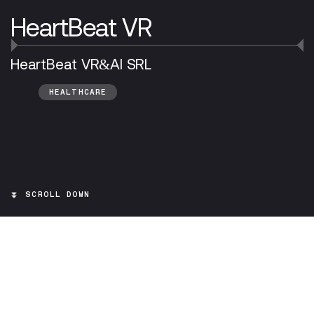
HeartBeat VR
HeartBeat VR&AI SRL
HEALTHCARE
SCROLL DOWN
TARGET
Soccorritori professionisti e laici nelle
pratiche di rianimazione cardiopolmonare