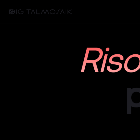
Riso
p