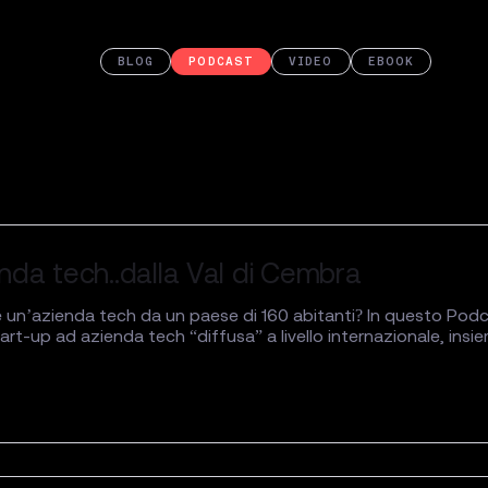
BLOG
PODCAST
VIDEO
EBOOK
nda tech..dalla Val di Cembra
n’azienda tech da un paese di 160 abitanti? In questo Podcast
start-up ad azienda tech “diffusa” a livello internazionale, in