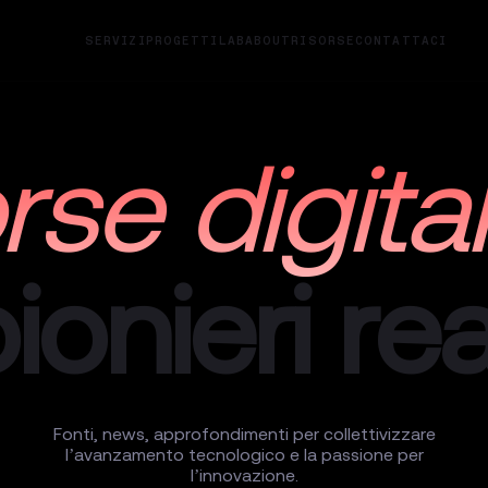
SERVIZI
PROGETTI
LAB
ABOUT
RISORSE
CONTATTACI
rse
digital
ionieri rea
Fonti, news, approfondimenti per collettivizzare
l’avanzamento tecnologico e la passione per
l’innovazione.