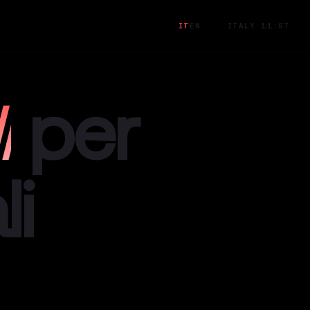
IT
EN
ITALY 11:57
i
per
li