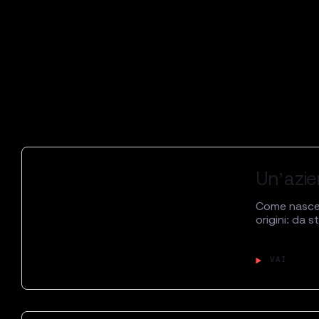
Un’azie
Come nasce u
origini: da 
VAI